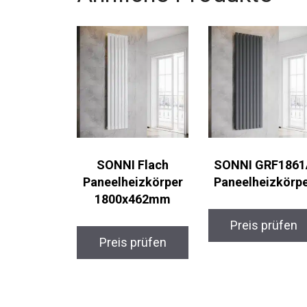
SONNI Flach
SONNI GRF1861
Paneelheizkörper
Paneelheizkörp
1800x462mm
Preis prüfen
Preis prüfen