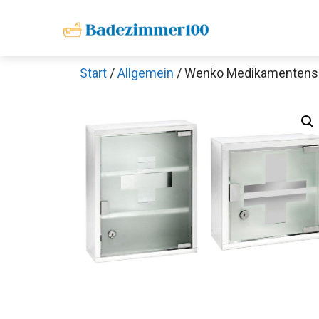
Zum
Inhalt
springen
Start
/
Allgemein
/ Wenko Medikamentensc