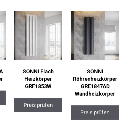
A
SONNI Flach
SONNI
er
Heizkörper
Röhrenheizkörper
GRF1853W
GRE1847AD
Wandheizkörper
Preis prüfen
Preis prüfen