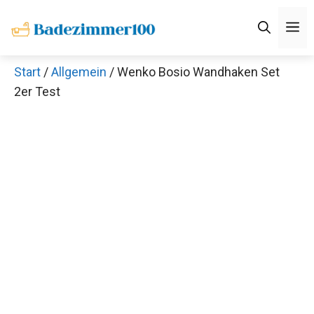
Zum
M
Inhalt
springen
Start
/
Allgemein
/ Wenko Bosio Wandhaken Set
2er Test