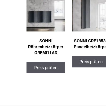
SONNI
SONNI GRF1853
Röhrenheizkörper
Paneelheizkörp
GRE6011AD
Preis prüfen
Preis prüfen