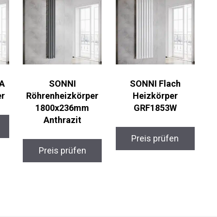
A
SONNI
SONNI Flach
er
Röhrenheizkörper
Heizkörper
1800x236mm
GRF1853W
Anthrazit
Preis prüfen
Preis prüfen