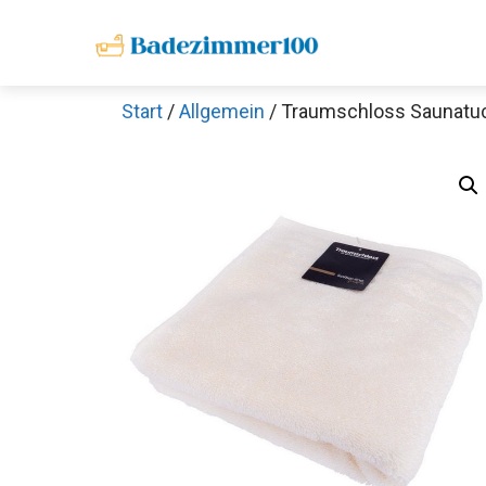
Zum
Inhalt
springen
Start
/
Allgemein
/ Traumschloss Saunatuc