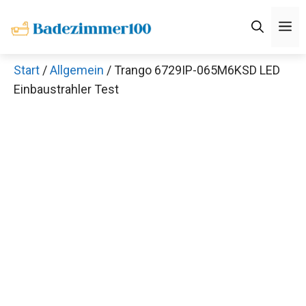
Zum
M
Inhalt
springen
Start
/
Allgemein
/ Trango 6729IP-065M6KSD LED
Einbaustrahler Test