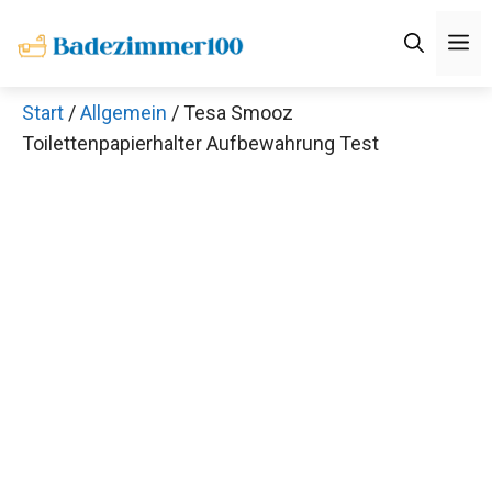
Zum
M
Inhalt
springen
Start
/
Allgemein
/ Tesa Smooz
Toilettenpapierhalter Aufbewahrung Test