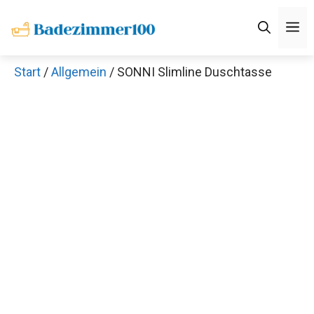
Zum
M
Inhalt
springen
Start
/
Allgemein
/ SONNI Slimline Duschtasse