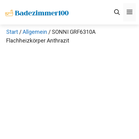
Zum
M
Inhalt
springen
Start
/
Allgemein
/ SONNI GRF6310A
Flachheizkörper Anthrazit