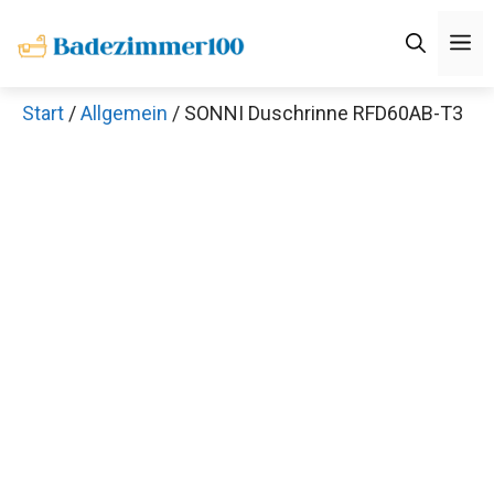
Zum
M
Inhalt
springen
Start
/
Allgemein
/ SONNI Duschrinne RFD60AB-T3