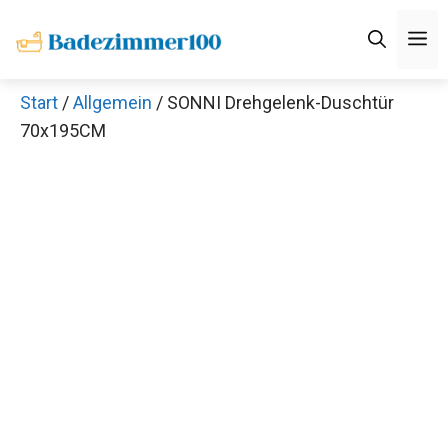
Zum
M
Inhalt
springen
Start
/
Allgemein
/ SONNI Drehgelenk-Duschtür
70x195CM