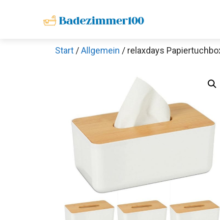
Zum
Inhalt
springen
Start
/
Allgemein
/ relaxdays Papiertuchb