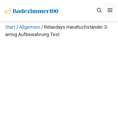
Zum
M
Inhalt
springen
Start
/
Allgemein
/ Relaxdays Handtuchständer 3-
armig Aufbewahrung Test