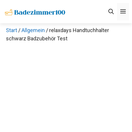
Zum
M
Inhalt
springen
Start
/
Allgemein
/ relaxdays Handtuchhalter
schwarz Badzubehör Test