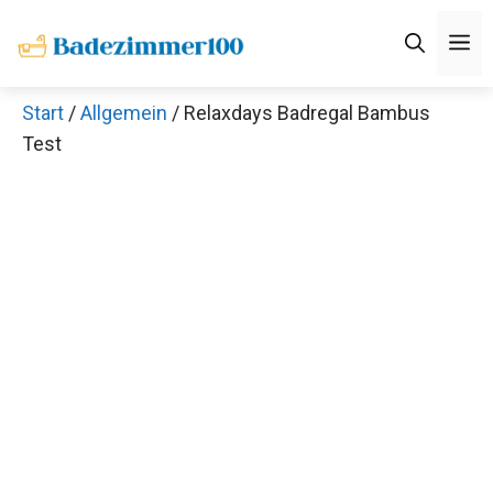
Zum
M
Inhalt
springen
Start
/
Allgemein
/ Relaxdays Badregal Bambus
Test