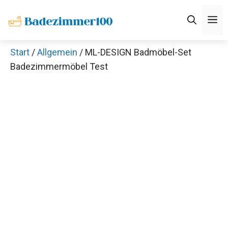
Zum
M
Inhalt
springen
Start
/
Allgemein
/ ML-DESIGN Badmöbel-Set
Badezimmermöbel Test