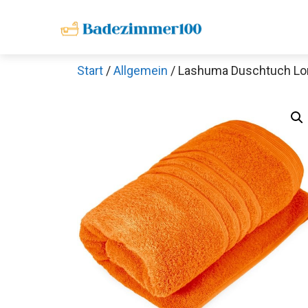
Zum
Inhalt
springen
Start
/
Allgemein
/ Lashuma Duschtuch Lon