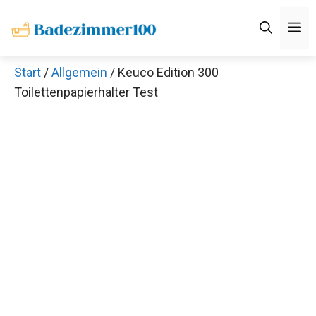
Zum
M
Inhalt
springen
Start
/
Allgemein
/ Keuco Edition 300
Toilettenpapierhalter Test