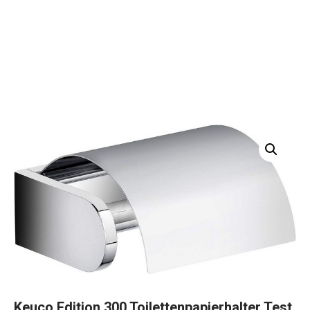
Keuco Edition 300 Toilettenpapierhalter Test