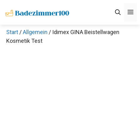
Zum
M
Inhalt
springen
Start
/
Allgemein
/ Idimex GINA Beistellwagen
Kosmetik Test