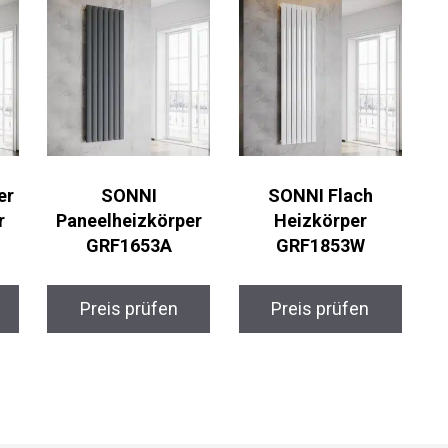
er
SONNI
SONNI Flach
r
Paneelheizkörper
Heizkörper
GRF1653A
GRF1853W
Preis prüfen
Preis prüfen