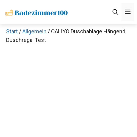
Zum
M
Inhalt
springen
Start
/
Allgemein
/ CALIYO Duschablage Hängend
Duschregal Test