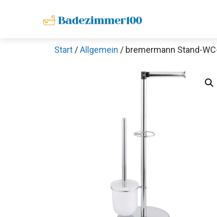
Zum
Inhalt
springen
Start
/
Allgemein
/ bremermann Stand-WC-G