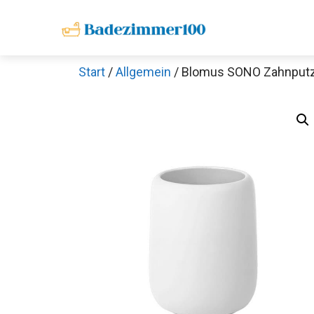
Zum
Inhalt
springen
Start
/
Allgemein
/ Blomus SONO Zahnputz