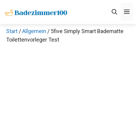
Zum
M
Inhalt
springen
Start
/
Allgemein
/ 5five Simply Smart Badematte
Toilettenvorleger Test