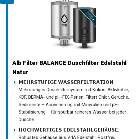
Alb Filter BALANCE Duschfilter Edelstahl
Natur
𝗠𝗘𝗛𝗥𝗦𝗧𝗨𝗙𝗜𝗚𝗘 𝗪𝗔𝗦𝗦𝗘𝗥𝗙𝗜𝗟𝗧𝗥𝗔𝗧𝗜𝗢𝗡:
Mehrstufiges Duschfiltersystem mit Kokos-Aktivkohle,
KDF, DERMA- und pH-FIX-Perlen. Filtert Chlor, Gerüche,
Sedimente – Anreicherung mit Mineralien und pH-
Stabilisierung – für spürbar reineres Wasser bei jeder
Dusche.
𝗛𝗢𝗖𝗛𝗪𝗘𝗥𝗧𝗜𝗚𝗘𝗦 𝗘𝗗𝗘𝗟𝗦𝗧𝗔𝗛𝗟𝗚𝗘𝗛Ä𝗨𝗦𝗘:
Robustes Gehäuse aus V4A Edelstahl. Rostfrei,