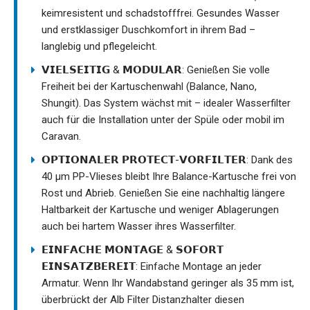
keimresistent und schadstofffrei. Gesundes Wasser
und erstklassiger Duschkomfort in ihrem Bad –
langlebig und pflegeleicht.
𝗩𝗜𝗘𝗟𝗦𝗘𝗜𝗧𝗜𝗚 & 𝗠𝗢𝗗𝗨𝗟𝗔𝗥: Genießen Sie volle
Freiheit bei der Kartuschenwahl (Balance, Nano,
Shungit). Das System wächst mit – idealer Wasserfilter
auch für die Installation unter der Spüle oder mobil im
Caravan.
𝗢𝗣𝗧𝗜𝗢𝗡𝗔𝗟𝗘𝗥 𝗣𝗥𝗢𝗧𝗘𝗖𝗧-𝗩𝗢𝗥𝗙𝗜𝗟𝗧𝗘𝗥: Dank des
40 µm PP-Vlieses bleibt Ihre Balance-Kartusche frei von
Rost und Abrieb. Genießen Sie eine nachhaltig längere
Haltbarkeit der Kartusche und weniger Ablagerungen
auch bei hartem Wasser ihres Wasserfilter.
𝗘𝗜𝗡𝗙𝗔𝗖𝗛𝗘 𝗠𝗢𝗡𝗧𝗔𝗚𝗘 & 𝗦𝗢𝗙𝗢𝗥𝗧
𝗘𝗜𝗡𝗦𝗔𝗧𝗭𝗕𝗘𝗥𝗘𝗜𝗧: Einfache Montage an jeder
Armatur. Wenn Ihr Wandabstand geringer als 35 mm ist,
überbrückt der Alb Filter Distanzhalter diesen